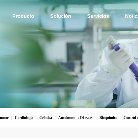
Producto
Solución
Servicios
Notic
umor
Cardiología
Crónica
Autoimmune Diseases
Bioquímica
Control 