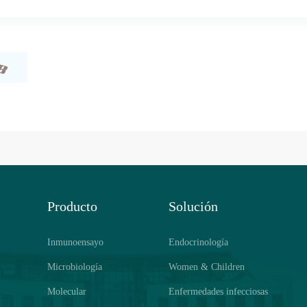
Producto
Solución
Inmunoensayo
Endocrinología
Microbiología
Women & Children
Molecular
Enfermedades infecciosas