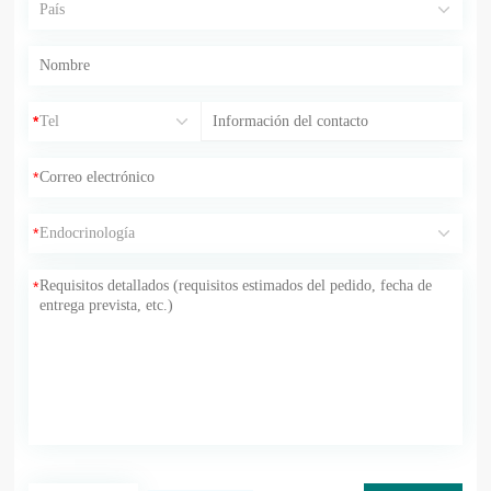
*
*
*
*
*