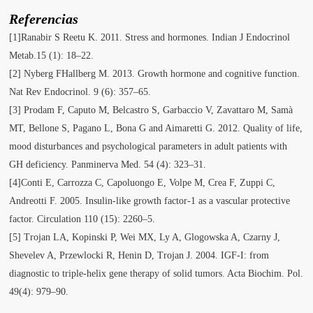
Referencias
[1]Ranabir S Reetu K. 2011. Stress and hormones. Indian J Endocrinol
Metab.15 (1): 18–22.
[2] Nyberg FHallberg M. 2013. Growth hormone and cognitive function.
Nat Rev Endocrinol. 9 (6): 357–65.
[3] Prodam F, Caputo M, Belcastro S, Garbaccio V, Zavattaro M, Samà
MT, Bellone S, Pagano L, Bona G and Aimaretti G. 2012. Quality of life,
mood disturbances and psychological parameters in adult patients with
GH deficiency. Panminerva Med. 54 (4): 323–31.
[4]Conti E, Carrozza C, Capoluongo E, Volpe M, Crea F, Zuppi C,
Andreotti F. 2005. Insulin-like growth factor-1 as a vascular protective
factor. Circulation 110 (15): 2260–5.
[5] Trojan LA, Kopinski P, Wei MX, Ly A, Glogowska A, Czarny J,
Shevelev A, Przewlocki R, Henin D, Trojan J. 2004. IGF-I: from
diagnostic to triple-helix gene therapy of solid tumors. Acta Biochim. Pol.
49(4): 979–90.