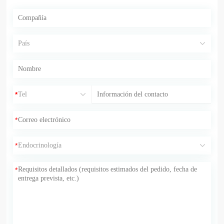
*
*
*
*
*