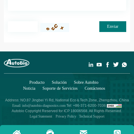
Enviar
Producto
Solución
Sobre Autobio
Noticia
Soporte de Servicios
Contáctenos
Address: NO.87 Jingbei Yi Rd, National Eco＆Tech Zone, Zhengzhou, China
Email: info@autobio-diagnostics.com
Tel: +86-371-6200-7036
Autobio Copyright Reserved for ICP 18006568. All Rights Reserved.
Legal Statement
Privacy Policy
Technical Support