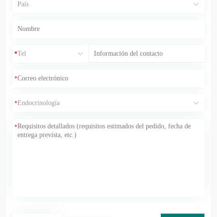
*
*
*
*
*