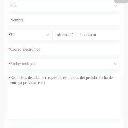
*
*
*
*
*