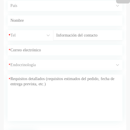
*
*
*
*
*