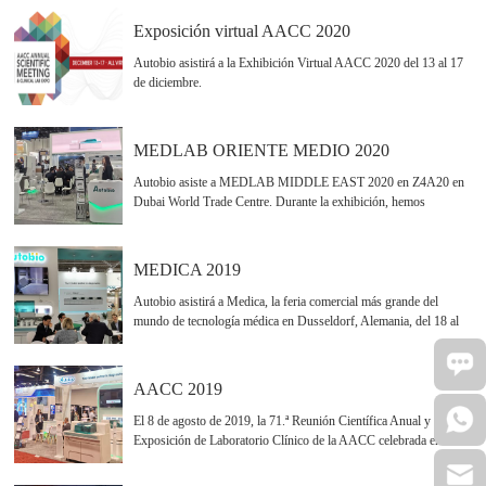
27 de enero de 2022, Autobio esperará la reunión de negocios
durante los grandes eventos en el stand #Z4A20.
Exposición virtual AACC 2020
Autobio asistirá a la Exhibición Virtual AACC 2020 del 13 al 17
de diciembre.
MEDLAB ORIENTE MEDIO 2020
Autobio asiste a MEDLAB MIDDLE EAST 2020 en Z4A20 en
Dubai World Trade Centre. Durante la exhibición, hemos
exhibido el sistema de inmunoensayo de quimioluminiscencia
automatizado: Autolumo A2000 Plus, el sistema de identificación
microbiana de espectrometría de masas automatizado: Autof MS
MEDICA 2019
1000 y el sistema de cultivo de sangre automatizado: BC120.
Autobio asistirá a Medica, la feria comercial más grande del
mundo de tecnología médica en Dusseldorf, Alemania, del 18 al
21 de noviembre de 2019.
AACC 2019
El 8 de agosto de 2019, la 71.ª Reunión Científica Anual y
Exposición de Laboratorio Clínico de la AACC celebrada en el
Centro de Convenciones y Exposiciones de Anaheim, EE. UU.,
finalizó perfectamente. Como el mayor evento anual con la más