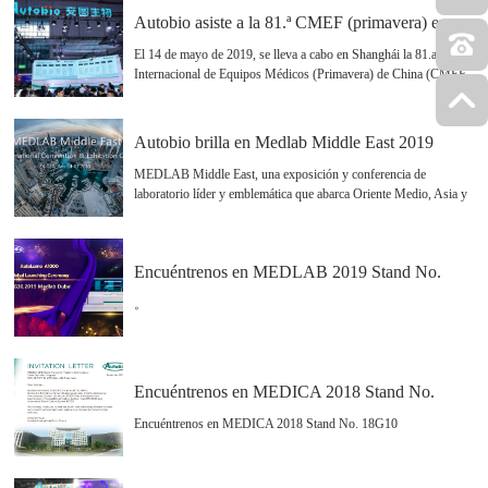
alta calidad en el campo del examen clínico global, la AACC
Autobio asiste a la 81.ª CMEF (primavera) en
atrajo a casi 20 000 expertos en el campo del laboratorio clínico y
Shanghái, China
más de 800 expositores de todo el mundo.
El 14 de mayo de 2019, se lleva a cabo en Shanghái la 81.a Feria
Internacional de Equipos Médicos (Primavera) de China (CMEF,
por sus siglas en inglés), la mayor feria de dispositivos médicos.
81th CMEF defiende el tema "La inteligencia reestructura el
futuro", principalmente sobre cómo reconstruir el diseño
Autobio brilla en Medlab Middle East 2019
ecológico de una gran salud con la ayuda de tecnología médica
inteligente con más de 4200 expositores de más de 100 países de
MEDLAB Middle East, una exposición y conferencia de
todo el mundo.Durante la exposición.
laboratorio líder y emblemática que abarca Oriente Medio, Asia y
Europa Occidental, se llevó a cabo en Dubai World Trade Centre,
Emiratos Árabes Unidos, del 4 al 7 de febrero de 2019.
MEDLAB brinda innovación, educación, mejores prácticas y la
Encuéntrenos en MEDLAB 2019 Stand No.
oportunidad para aprender, conocer y establecer contactos con los
principales laboratoristas de todo el mundo. Atrae a más de 25000
Z4G30
。
líderes y profesionales de la industria cada año.
Encuéntrenos en MEDICA 2018 Stand No.
18G10
Encuéntrenos en MEDICA 2018 Stand No. 18G10