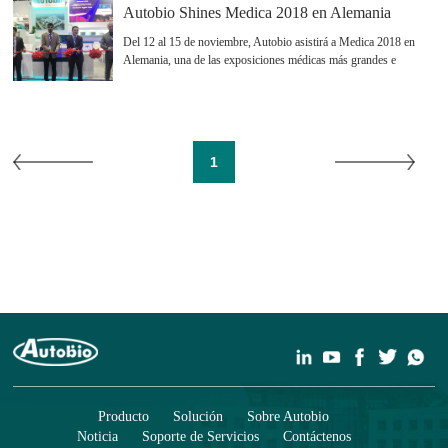
Autobio Shines Medica 2018 en Alemania
Del 12 al 15 de noviembre, Autobio asistirá a Medica 2018 en
Alemania, una de las exposiciones médicas más grandes e
influyentes del mundo, que atrae a más de 10 000 visitantes y más
de 4000 expositores disponibles en el mercado de laboratorios
médicos.
1
Producto
Solución
Sobre Autobio
Noticia
Soporte de Servicios
Contáctenos