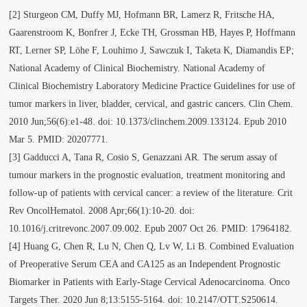
[2] Sturgeon CM, Duffy MJ, Hofmann BR, Lamerz R, Fritsche HA,
Gaarenstroom K, Bonfrer J, Ecke TH, Grossman HB, Hayes P, Hoffmann
RT, Lerner SP, Löhe F, Louhimo J, Sawczuk I, Taketa K, Diamandis EP;
National Academy of Clinical Biochemistry. National Academy of
Clinical Biochemistry Laboratory Medicine Practice Guidelines for use of
tumor markers in liver, bladder, cervical, and gastric cancers. Clin Chem.
2010 Jun;56(6):e1-48. doi: 10.1373/clinchem.2009.133124. Epub 2010
Mar 5. PMID: 20207771.
[3] Gadducci A, Tana R, Cosio S, Genazzani AR. The serum assay of
tumour markers in the prognostic evaluation, treatment monitoring and
follow-up of patients with cervical cancer: a review of the literature. Crit
Rev OncolHematol. 2008 Apr;66(1):10-20. doi:
10.1016/j.critrevonc.2007.09.002. Epub 2007 Oct 26. PMID: 17964182.
[4] Huang G, Chen R, Lu N, Chen Q, Lv W, Li B. Combined Evaluation
of Preoperative Serum CEA and CA125 as an Independent Prognostic
Biomarker in Patients with Early-Stage Cervical Adenocarcinoma. Onco
Targets Ther. 2020 Jun 8;13:5155-5164. doi: 10.2147/OTT.S250614.