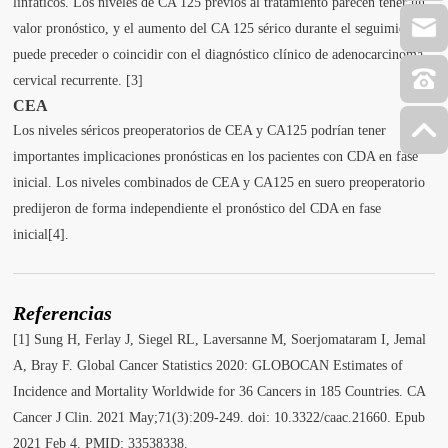
linfáticos. Los niveles de CA 125 previos al tratamiento parecen tener un
valor pronóstico, y el aumento del CA 125 sérico durante el seguimiento
puede preceder o coincidir con el diagnóstico clínico de adenocarcinoma
cervical recurrente. [3]
CEA
Los niveles séricos preoperatorios de CEA y CA125 podrían tener
importantes implicaciones pronósticas en los pacientes con CDA en fase
inicial. Los niveles combinados de CEA y CA125 en suero preoperatorio
predijeron de forma independiente el pronóstico del CDA en fase
inicial[4].
Referencias
[1] Sung H, Ferlay J, Siegel RL, Laversanne M, Soerjomataram I, Jemal
A, Bray F. Global Cancer Statistics 2020: GLOBOCAN Estimates of
Incidence and Mortality Worldwide for 36 Cancers in 185 Countries. CA
Cancer J Clin. 2021 May;71(3):209-249. doi: 10.3322/caac.21660. Epub
2021 Feb 4. PMID: 33538338.