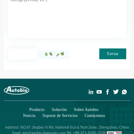
Enviar
Producto
Solución
Sobre Autobio
Noticia
Soporte de Servicios
Contáctenos
Address: NO.87 Jingbei Yi Rd, National Eco＆Tech Zone, Zhengzhou, China
Email: info@autobio-diagnostics.com
Tel: +86-371-6200-7036