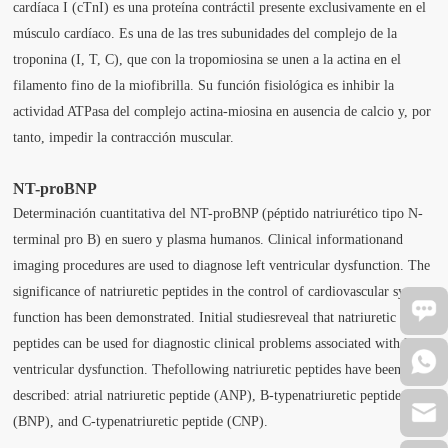
cardíaca I (cTnI) es una proteína contráctil presente exclusivamente en el
músculo cardíaco. Es una de las tres subunidades del complejo de la
troponina (I, T, C), que con la tropomiosina se unen a la actina en el
filamento fino de la miofibrilla. Su función fisiológica es inhibir la
actividad ATPasa del complejo actina-miosina en ausencia de calcio y, por
tanto, impedir la contracción muscular.
NT-proBNP
Determinación cuantitativa del NT-proBNP (péptido natriurético tipo N-
terminal pro B) en suero y plasma humanos. Clinical informationand
imaging procedures are used to diagnose left ventricular dysfunction. The
significance of natriuretic peptides in the control of cardiovascular system
function has been demonstrated. Initial studiesreveal that natriuretic
peptides can be used for diagnostic clinical problems associated with left
ventricular dysfunction. Thefollowing natriuretic peptides have been
described: atrial natriuretic peptide (ANP), B-typenatriuretic peptide
(BNP), and C-typenatriuretic peptide (CNP).