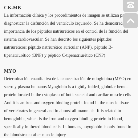
CK-MB
La información clínica y los procedimientos de imagen se utilizan para
diagnosticar la disfunción del ventrículo izquierdo. Se ha demostrado la
importancia de los péptidos natriuréticos en el control de la función del
sistema cardiovascular. Se han descrito los siguientes péptidos
natriuréticos: péptido natriurético auricular (ANP), péptido B-
tipenatriurético (BNP) y péptido C-tipenatriurético (CNP).
MYO
Determinación cuantitativa de la concentración de mioglobina (MYO) en
suero y plasma humanos Myoglobin is a tightly folded, globular heme-
protein located in the cytoplasm of both skeletal and cardiac muscle cells.
And it is an iron-and oxygen-binding protein found in the muscle tissue
of vertebrates in general and in almost all mammals. It is related to
hemoglobin, which is the iron-and oxygen-binding protein in blood,
specifically in thered blood cells. In humans, myoglobin is only found in
the bloodstream after muscle injury.