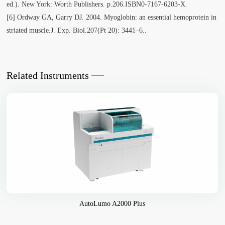
ed.). New York: Worth Publishers. p.206.ISBN0-7167-6203-X.
[6] Ordway GA, Garry DJ. 2004. Myoglobin: an essential hemoprotein in
striated muscle.J. Exp. Biol.207(Pt 20): 3441–6..
Related Instruments
AutoLumo A2000 Plus