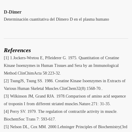
D-Dimer
Determinación cuantitativa del Dímero D en el plasma humano
References
[1] 1.Jockers-Wretou E, Pfleiderer G. 1975. Quantitation of Creatine
Kinase Isoenzymes in Human Tissues and Sera by an Immunological
Method.ClinChimActa 58:223-32.
[2] TsungJS, Tsung SS. 1986. Creatine Kinase Isoenzymes in Extracts of
Various Human Skeletal Muscles.ClinChem32(8):1568-70..
[3] Wilkinson JM, Grand RJA. 1978.Comparison of amino acid sequence
of troponin I from different striated muscles.Nature.271: 31-35.
[4] Perry SV. 1979. The regulation of contractile activity in muscle.
BiochemSoc Trans 7: 593-617.
[5] Nelson DL, Cox MM. 2000.Lehninger Principles of Biochemistry(3rd