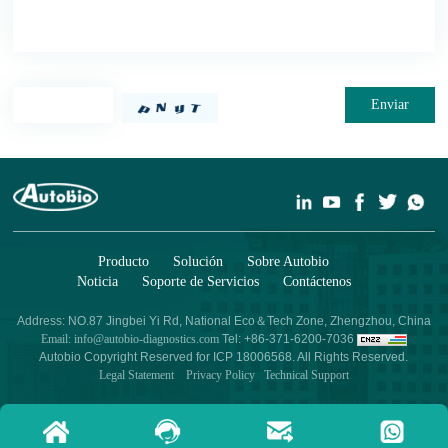
Enviar
Producto
Solución
Sobre Autobio
Noticia
Soporte de Servicios
Contáctenos
Address: NO.87 Jingbei Yi Rd, National Eco＆Tech Zone, Zhengzhou, China
Email: info@autobio-diagnostics.com
Tel: +86-371-6200-7036
Autobio Copyright Reserved for ICP 18006568. All Rights Reserved.
Legal Statement
Privacy Policy
Technical Support