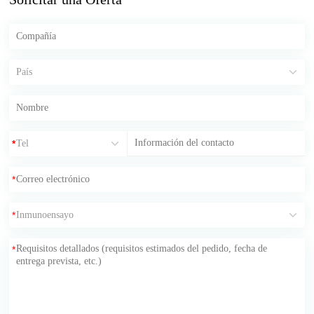
*
*
*
*
*