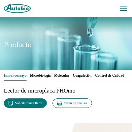
Producto
Inmunoensayo
Microbiología
Molecular
Coagulación
Control de Calidad
Lector de microplaca PHOmo
Solicitar una Oferta
Menú de análisis